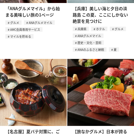
「ANAグルメマイル」から始
【兵庫】美しい海と夕日の淡
まる美味しい旅の1ページ
路島 この夏、ここにしかない
絶景を見つけに
グルメ
ANAグルメマイル
兵庫県
ホテル
グルメ
AMC会員専用サービス
ANAグルメマイル
マイルを貯める
歴史・文化・芸術
ANAのふるさと納税
夏
【名古屋】夏バテ対策に、ご
【旅なかグルメ】日本が誇る