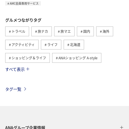
AMC会員専用サービス
グルメつながりタグ
トラベル
旅ナカ
旅マエ
国内
海外
アクティビティ
ライフ
北海道
ショッピング＆ライフ
ANAショッピング A-style
すべて表示
ヨーロッパ
日常
趣味
夏
冬
ANAのふるさと納税
歴史・文化・芸術
自然・植物
タグ一覧
温泉
九州地方
関東・甲信越地方
旅アト
東北地方
ホテル
秋
ANA釣り倶楽部
アメリカ・カナダ・中南米
釣り
ANAグルメマイル
ANAグループ企業情報