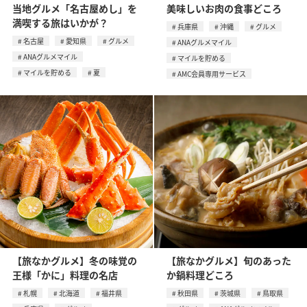
当地グルメ「名古屋めし」を
美味しいお肉の食事どころ
満喫する旅はいかが？
兵庫県
沖縄
グルメ
名古屋
愛知県
グルメ
ANAグルメマイル
ANAグルメマイル
マイルを貯める
マイルを貯める
夏
AMC会員専用サービス
【旅なかグルメ】冬の味覚の
【旅なかグルメ】旬のあった
王様「かに」料理の名店
か鍋料理どころ
札幌
北海道
福井県
秋田県
茨城県
鳥取県