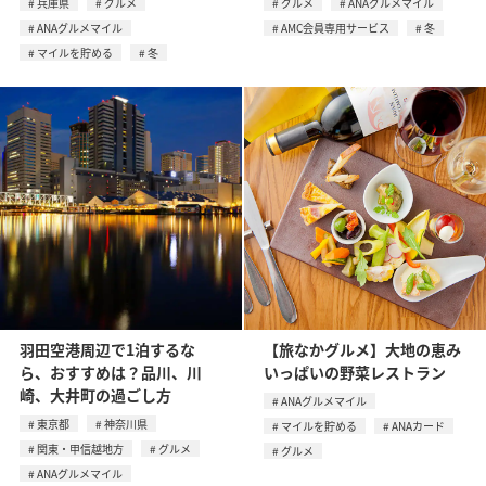
兵庫県
グルメ
グルメ
ANAグルメマイル
ANAグルメマイル
AMC会員専用サービス
冬
マイルを貯める
冬
羽田空港周辺で1泊するな
【旅なかグルメ】大地の恵み
ら、おすすめは？品川、川
いっぱいの野菜レストラン
崎、大井町の過ごし方
ANAグルメマイル
東京都
神奈川県
マイルを貯める
ANAカード
関東・甲信越地方
グルメ
グルメ
ANAグルメマイル