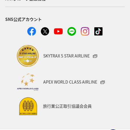
福岡県
北陸地方
ANA Mall
アメリカ
SNS公式アカウント
東京都
東南アジア・南アジア
ハワイ
関西地方
家族旅行
四国地方
沖縄
海
宮崎県
ツアー
東アジア
空港グルメ
愛知県
SKYTRAX 5 STAR AIRLINE
マイルを貯める
秋田県
兵庫県
大阪府
春
東海地方
石川県
ANAマイレージクラブ
APEX WORLD CLASS AIRLINE
オーストラリア
京都府
中国地方
神奈川県
ワイン
山形県
宮城県
ホノルル
旅行業公正取引協議会会員
ベトナム
台湾
ドイツ
福島県
徳島県
ANA CA's Note
札幌
三重県
A-style秋特集