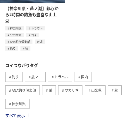
【神奈川県・芦ノ湖】都心か
ら2時間の釣魚も豊富な山上
湖
神奈川県
トラウト
ワカサギ
コイ
ANA釣り倶楽部
湖
釣り
秋
コイつながりタグ
釣り
旅マエ
トラベル
国内
ANA釣り倶楽部
湖
ワカサギ
山梨県
秋
神奈川県
すべて表示
春
福井県
滋賀県
茨城県
東京都
アマゴ
トラウト
フナ
冬
川