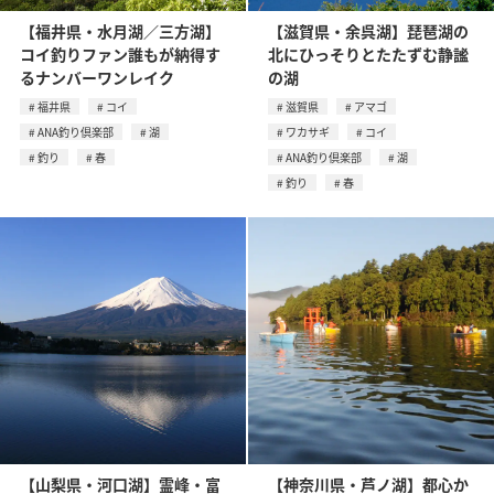
【福井県・水月湖／三方湖】
【滋賀県・余呉湖】琵琶湖の
コイ釣りファン誰もが納得す
北にひっそりとたたずむ静謐
るナンバーワンレイク
の湖
福井県
コイ
滋賀県
アマゴ
ANA釣り倶楽部
湖
ワカサギ
コイ
釣り
春
ANA釣り倶楽部
湖
釣り
春
【山梨県・河口湖】霊峰・富
【神奈川県・芦ノ湖】都心か