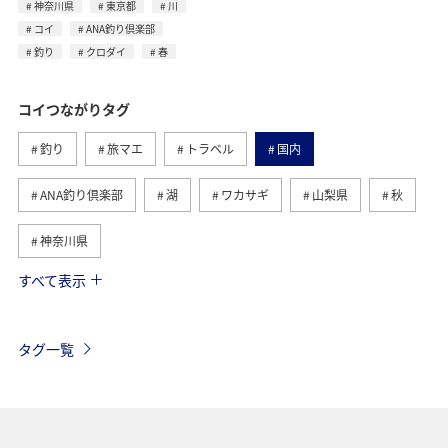
神奈川県
東京都
川
コイ
ANA釣り倶楽部
釣り
クロダイ
春
コイつながりタグ
釣り
旅マエ
トラベル
国内
ANA釣り倶楽部
湖
ワカサギ
山梨県
秋
神奈川県
すべて表示
春
福井県
滋賀県
茨城県
東京都
アマゴ
トラウト
フナ
冬
川
タグ一覧
クロダイ