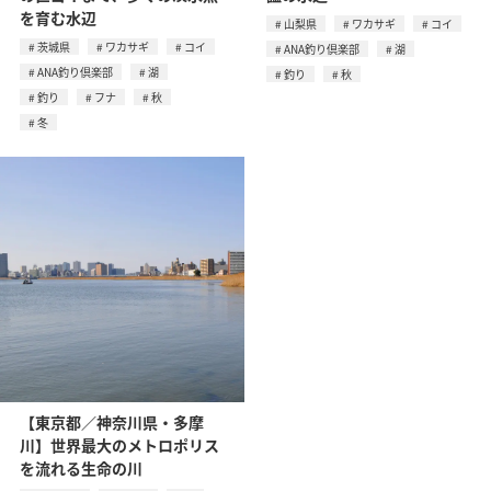
を育む水辺
山梨県
ワカサギ
コイ
茨城県
ワカサギ
コイ
ANA釣り倶楽部
湖
ANA釣り倶楽部
湖
釣り
秋
釣り
フナ
秋
冬
【東京都／神奈川県・多摩
川】世界最大のメトロポリス
を流れる生命の川