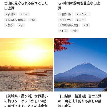
士山に見守られる広々とした
ら2時間の釣魚も豊富な山上
山上湖
湖
山梨県
コイ
神奈川県
トラウト
ANA釣り倶楽部
湖
ワカサギ
コイ
釣り
秋
ANA釣り倶楽部
湖
釣り
秋
【茨城県・霞ヶ浦】世界最小
【山梨県・精進湖】富士五湖
の釣りターゲットから1ｍ超
の一角を成す釣りも楽しい静
の巨ゴイまで、多くの淡水魚
謐の水辺