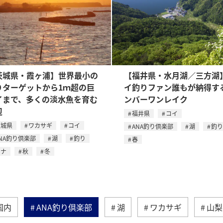
茨城県・霞ヶ浦】世界最小の
【福井県・水月湖／三方湖
りターゲットから1ｍ超の巨
イ釣りファン誰もが納得す
イまで、多くの淡水魚を育む
ンバーワンレイク
辺
福井県
コイ
茨城県
ワカサギ
コイ
ANA釣り倶楽部
湖
釣り
NA釣り倶楽部
湖
釣り
春
フナ
秋
冬
国内
ANA釣り倶楽部
湖
ワカサギ
山梨