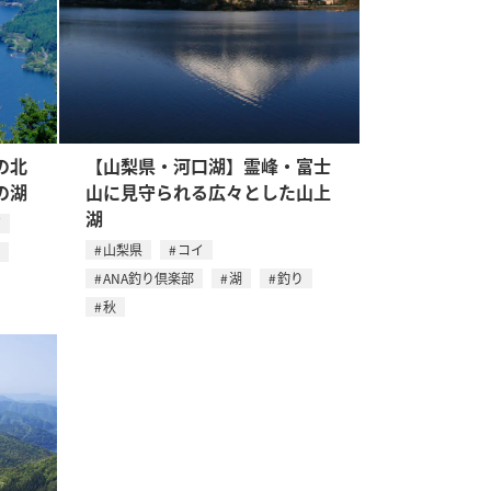
の北
【山梨県・河口湖】霊峰・富士
の湖
山に見守られる広々とした山上
湖
ギ
山梨県
コイ
ANA釣り倶楽部
湖
釣り
秋