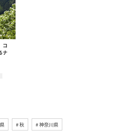
】コ
るナ
県
秋
神奈川県