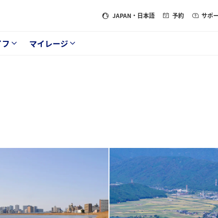
JAPAN
・日本語
予約
サポ
イフ
マイレージ