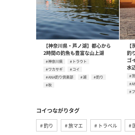
【神奈川県・芦ノ湖】都心から
【
2時間の釣魚も豊富な山上湖
釣
ゴ
神奈川県
トラウト
水
ワカサギ
コイ
ANA釣り倶楽部
湖
釣り
A
秋
コイつながりタグ
釣り
旅マエ
トラベル