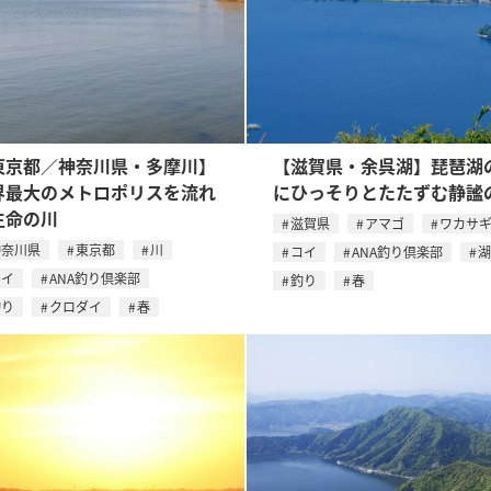
東京都／神奈川県・多摩川】
【滋賀県・余呉湖】琵琶湖
界最大のメトロポリスを流れ
にひっそりとたたずむ静謐
生命の川
滋賀県
アマゴ
ワカサ
神奈川県
東京都
川
コイ
ANA釣り倶楽部
湖
コイ
ANA釣り倶楽部
釣り
春
釣り
クロダイ
春