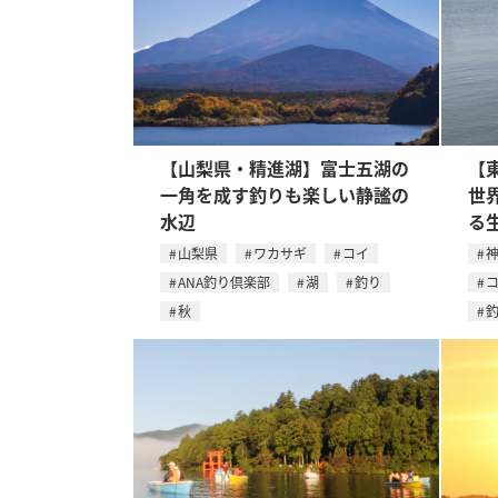
【山梨県・精進湖】富士五湖の
【
一角を成す釣りも楽しい静謐の
世
水辺
る
山梨県
ワカサギ
コイ
ANA釣り倶楽部
湖
釣り
秋