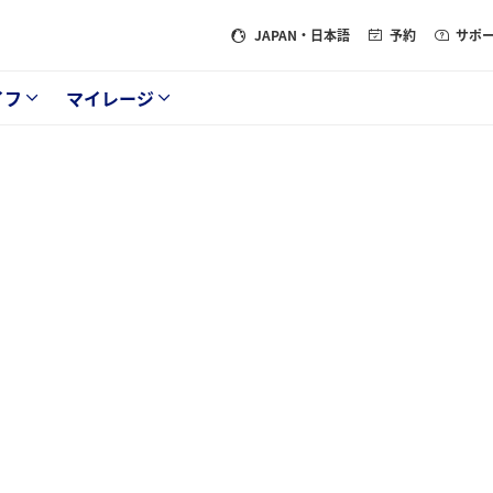
JAPAN
・日本語
予約
サポ
イフ
マイレージ