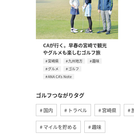
CAが行く。早春の宮崎で観光
やグルメも楽しむゴルフ旅
宮崎県
九州地方
趣味
グルメ
ゴルフ
ANA CA's Note
ゴルフつながりタグ
国内
トラベル
宮崎県
マイルを貯める
趣味