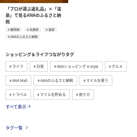
「プロが選ぶ返礼品」×「温
泉」で見るANAのふるさと納
税
静岡県
兵庫県
温泉
ANAのふるさと納税
ショッピング＆ライフつながりタグ
ライフ
日常
ANAショッピング A-style
グルメ
ANA Mall
ANAのふるさと納税
マイルを使う
トラベル
マイルを貯める
旅ナカ
すべて表示
北海道
旅マエ
国内
ANAマイレージモール
冬
ワイン
ANAのオンラインショップ
タグ一覧
A-style秋特集
ハワイ
ANAマイレージクラブ