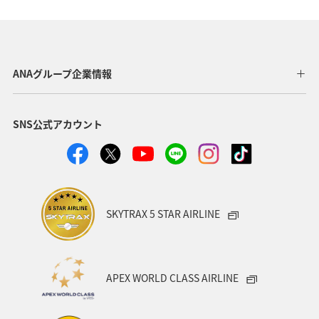
日常生活でマイルを貯める（自宅にいながら貯める）
福岡県
飛行機
旅アト
冬のふるさと納税
東京都
ANAグループ企業情報
沖縄県
鹿児島県
沖縄
ANA CA's Note
SNS公式アカウント
帰省
年末年始
九州地方
ツアー
海外
ANAカード
マイルの教室
機内
ANAの取り組み（サステナブル、社会貢献）
千葉県
SKYTRAX 5 STAR AIRLINE
香川県
長崎県
秋田県
お祭り・イベント
カップル
愛媛県
広島県
仙台
APEX WORLD CLASS AIRLINE
空港グルメ
石垣
ANA釣り倶楽部
釣り