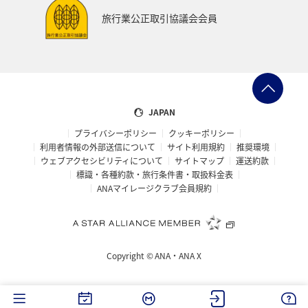
海
タチウオ
秋
熊本県
夏
旅行業公正取引協議会会員
ANA Pay
ANAセレクション
イタリア
青森県
石川県
東北海道
温泉
静岡県
兵庫県
ANAのサービス
ラウンジ
オーストラリア
JAPAN
プライバシーポリシー
クッキーポリシー
フランス
山形県
東北地方
編集長のおすすめ
利用者情報の外部送信について
サイト利用規約
推奨環境
ウェブアクセシビリティについて
サイトマップ
運送約款
標識・各種約款・旅行条件書・取扱料金表
ANAマイレージクラブ会員規約
Copyright ©
ANA・ANA X