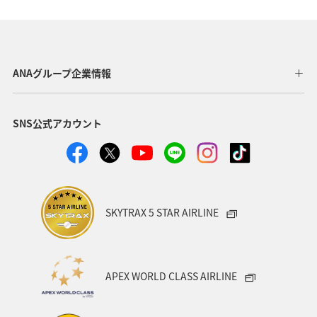
日常生活でマイルを貯める（自宅にいながら貯める）
福岡県
飛行機
旅アト
冬のふるさと納税
東京都
ANAグループ企業情報
沖縄県
鹿児島県
沖縄
ANA CA's Note
SNS公式アカウント
帰省
年末年始
九州地方
ツアー
海外
ANAカード
マイルの教室
機内
ANAの取り組み（サステナブル、社会貢献）
千葉県
SKYTRAX 5 STAR AIRLINE
香川県
長崎県
秋田県
お祭り・イベント
カップル
愛媛県
広島県
仙台
APEX WORLD CLASS AIRLINE
空港グルメ
石垣
ANA釣り倶楽部
釣り