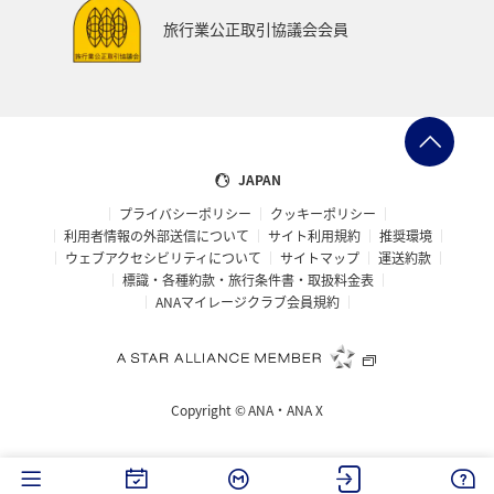
海
タチウオ
秋
熊本県
夏
旅行業公正取引協議会会員
ANA Pay
ANAセレクション
イタリア
青森県
石川県
東北海道
温泉
静岡県
兵庫県
ANAのサービス
ラウンジ
オーストラリア
JAPAN
プライバシーポリシー
クッキーポリシー
フランス
山形県
東北地方
編集長のおすすめ
利用者情報の外部送信について
サイト利用規約
推奨環境
ウェブアクセシビリティについて
サイトマップ
運送約款
標識・各種約款・旅行条件書・取扱料金表
ANAマイレージクラブ会員規約
Copyright ©
ANA・ANA X