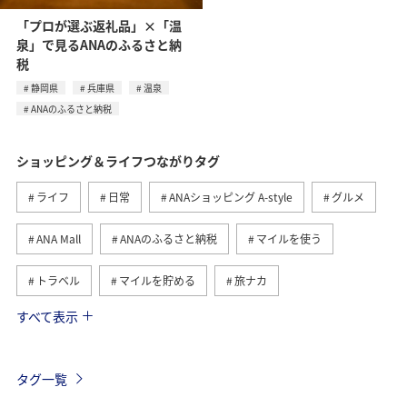
「プロが選ぶ返礼品」×「温
泉」で見るANAのふるさと納
税
静岡県
兵庫県
温泉
ANAのふるさと納税
ショッピング＆ライフつながりタグ
ライフ
日常
ANAショッピング A-style
グルメ
ANA Mall
ANAのふるさと納税
マイルを使う
トラベル
マイルを貯める
旅ナカ
すべて表示
北海道
旅マエ
国内
ANAマイレージモール
冬
ワイン
ANAのオンラインショップ
タグ一覧
A-style秋特集
ハワイ
ANAマイレージクラブ