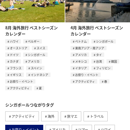
8月 海外旅行 ベストシーズン
4月 海外旅行 ベストシーズン
カレンダー
カレンダー
ハワイ
ベルギー
ベトナム
シンガポール
オーストリア
スイス
東南アジア・南アジア
ドイツ
シンガポール
アメリカ
タイ
カナダ
アメリカ
メキシコ
台湾
韓国
フランス
スペイン
イタリア
フィリピン
イギリス
インドネシア
お祭り・イベント
お祭り・イベント
アクティビティ
春
アクティビティ
夏
シンガポールつながりタグ
アクティビティ
海外
旅マエ
トラベル
お祭り・イベント
アメリカ
ツアー
ハワイ