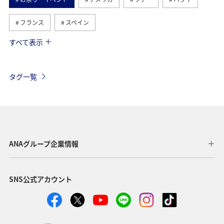
フランス
スペイン
すべて表示
オーストリア
ドイツ
カナダ
イギリス
インドネシア
イタリア
ベルギー
スイス
タグ一覧
夏
東南アジア・南アジア
春
ベトナム
韓国
グルメ
旅ナカ
秋
タイ
メキシコ
台湾
フィリピン
ANAグループ企業情報
SNS公式アカウント