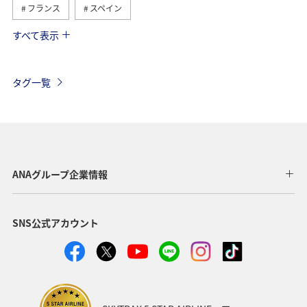
フランス
スペイン
すべて表示
オーストリア
ドイツ
カナダ
イギリス
インドネシア
イタリア
ベルギー
スイス
タグ一覧
夏
東南アジア・南アジア
春
ベトナム
韓国
グルメ
旅ナカ
秋
タイ
メキシコ
台湾
フィリピン
ANAグループ企業情報
SNS公式アカウント