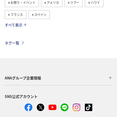
お祭り・イベント
アメリカ
ツアー
ハワイ
フランス
スペイン
すべて表示
オーストリア
ドイツ
カナダ
イギリス
インドネシア
イタリア
ベルギー
スイス
タグ一覧
夏
東南アジア・南アジア
春
ベトナム
韓国
グルメ
旅ナカ
秋
タイ
メキシコ
台湾
フィリピン
ANAグループ企業情報
SNS公式アカウント