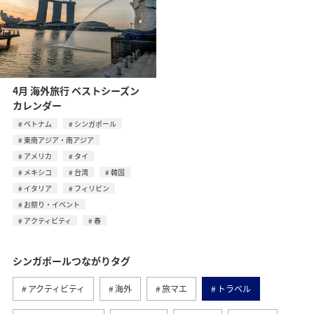
4月 海外旅行 ベストシーズン
カレンダー
ベトナム
シンガポール
東南アジア・南アジア
アメリカ
タイ
メキシコ
台湾
韓国
イタリア
フィリピン
お祭り・イベント
アクティビティ
春
シンガポールつながりタグ
アクティビティ
海外
旅マエ
トラベル