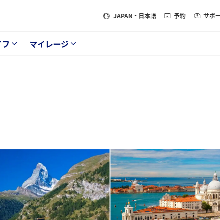
JAPAN
・日本語
予約
サポ
イフ
マイレージ