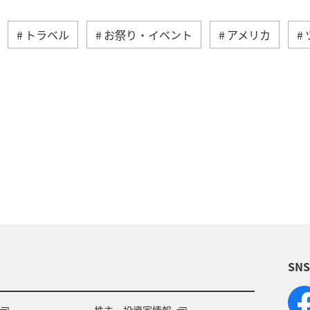
トラベル
お祭り・イベント
アメリカ
イギリス
インドネシア
イタリア
ベル
トナム
韓国
グルメ
旅ナカ
秋
タ
SN
株主・投資家情報