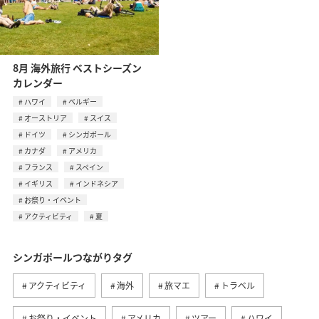
8月 海外旅行 ベストシーズン
カレンダー
ハワイ
ベルギー
オーストリア
スイス
ドイツ
シンガポール
カナダ
アメリカ
フランス
スペイン
イギリス
インドネシア
お祭り・イベント
アクティビティ
夏
シンガポールつながりタグ
アクティビティ
海外
旅マエ
トラベル
お祭り・イベント
アメリカ
ツアー
ハワイ