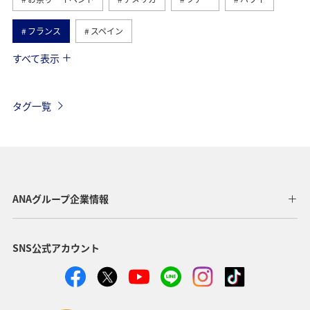
フランス
スペイン
すべて表示
オーストリア
ドイツ
カナダ
イギリス
インドネシア
イタリア
ベルギー
スイス
タグ一覧
夏
東南アジア・南アジア
春
ベトナム
韓国
グルメ
旅ナカ
秋
タイ
メキシコ
台湾
フィリピン
ANAグループ企業情報
SNS公式アカウント