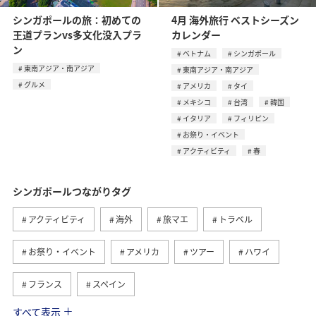
シンガポールの旅：初めての
4月 海外旅行 ベストシーズン
王道プランvs多文化没入プラ
カレンダー
ン
ベトナム
シンガポール
東南アジア・南アジア
東南アジア・南アジア
グルメ
アメリカ
タイ
メキシコ
台湾
韓国
イタリア
フィリピン
お祭り・イベント
アクティビティ
春
シンガポールつながりタグ
アクティビティ
海外
旅マエ
トラベル
お祭り・イベント
アメリカ
ツアー
ハワイ
フランス
スペイン
すべて表示