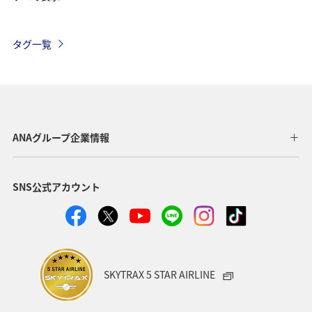
オーストリア
ドイツ
カナダ
イギリス
インドネシア
イタリア
ベルギー
スイス
タグ一覧
夏
東南アジア・南アジア
春
ベトナム
韓国
グルメ
旅ナカ
秋
タイ
メキシコ
台湾
フィリピン
ANAグループ企業情報
SNS公式アカウント
SKYTRAX 5 STAR AIRLINE