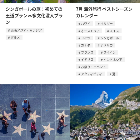
シンガポールの旅：初めての
7月 海外旅行 ベストシーズン
王道プランvs多文化没入プラ
カレンダー
ン
ハワイ
ベルギー
東南アジア・南アジア
オーストリア
スイス
グルメ
ドイツ
シンガポール
カナダ
アメリカ
フランス
スペイン
イギリス
インドネシア
お祭り・イベント
アクティビティ
夏