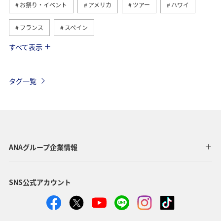
お祭り・イベント
アメリカ
ツアー
ハワイ
フランス
スペイン
すべて表示
オーストリア
ドイツ
カナダ
イギリス
インドネシア
イタリア
ベルギー
スイス
タグ一覧
夏
東南アジア・南アジア
春
ベトナム
韓国
グルメ
旅ナカ
秋
タイ
メキシコ
台湾
フィリピン
ANAグループ企業情報
SNS公式アカウント