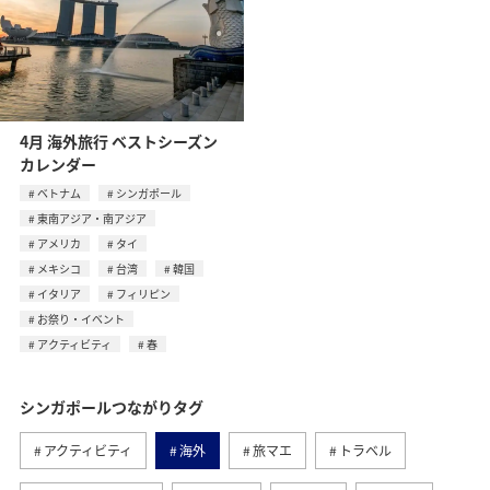
4月 海外旅行 ベストシーズン
カレンダー
ベトナム
シンガポール
東南アジア・南アジア
アメリカ
タイ
メキシコ
台湾
韓国
イタリア
フィリピン
お祭り・イベント
アクティビティ
春
シンガポールつながりタグ
アクティビティ
海外
旅マエ
トラベル