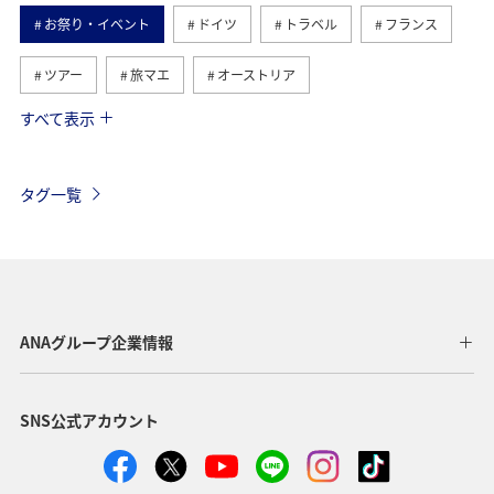
お祭り・イベント
ドイツ
トラベル
フランス
ツアー
旅マエ
オーストリア
すべて表示
ハワイ
アメリカ
シンガポール
カナダ
スペイン
イギリス
夏
インドネシア
タグ一覧
ヨーロッパ
香港
ベトナム
タイ
オーストラリア
メキシコ
台湾
日常
秋
韓国
イタリア
年末年始
クリスマス
冬
ANAグループ企業情報
SNS公式アカウント