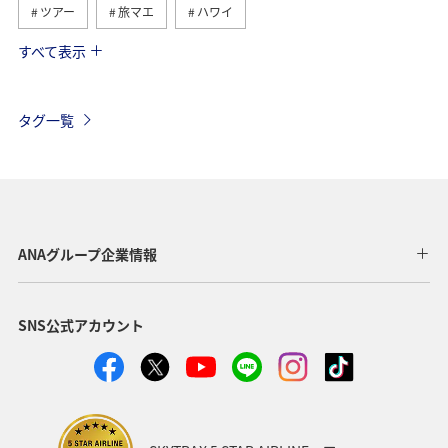
ツアー
旅マエ
ハワイ
すべて表示
オーストリア
アメリカ
シンガポール
カナダ
スペイン
イギリス
夏
インドネシア
タグ一覧
ヨーロッパ
香港
ベトナム
タイ
オーストラリア
メキシコ
台湾
日常
年末年始
クリスマス
冬
秋
韓国
ANAグループ企業情報
イタリア
SNS公式アカウント