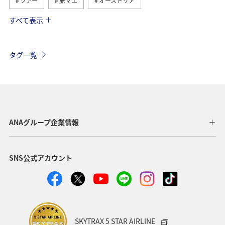
ツアー
旅マエ
オーストリア
すべて表示
ハワイ
アメリカ
シンガポール
カナダ
スペイン
イギリス
夏
インドネシア
タグ一覧
ヨーロッパ
香港
ベトナム
タイ
オーストラリア
メキシコ
台湾
日常
秋
韓国
イタリア
年末年始
クリスマス
冬
ANAグループ企業情報
SNS公式アカウント
SKYTRAX 5 STAR AIRLINE