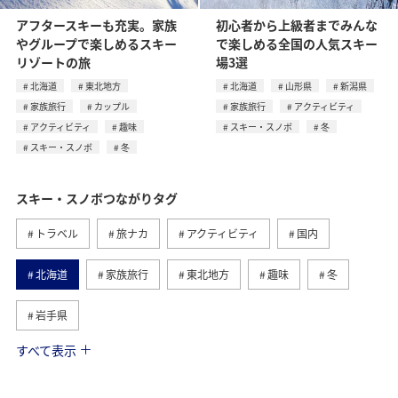
アフタースキーも充実。家族
初心者から上級者までみんな
やグループで楽しめるスキー
で楽しめる全国の人気スキー
リゾートの旅
場3選
北海道
東北地方
北海道
山形県
新潟県
家族旅行
カップル
家族旅行
アクティビティ
アクティビティ
趣味
スキー・スノボ
冬
スキー・スノボ
冬
スキー・スノボつながりタグ
トラベル
旅ナカ
アクティビティ
国内
北海道
家族旅行
東北地方
趣味
冬
岩手県
すべて表示
カップル
旅マエ
山形県
新潟県
ホテル
温泉
自然・植物