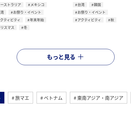
オーストラリア
メキシコ
台湾
韓国
台湾
お祭り・イベント
お祭り・イベント
アクティビティ
年末年始
アクティビティ
秋
クリスマス
冬
もっと見る
ル
旅マエ
ベトナム
東南アジア・南アジア
アメリカ
台湾
フィリピン
冬
香