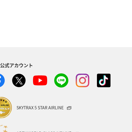
ア
釣り
春
秋
家族旅行
イギリス
ポール
S公式アカウント
SKYTRAX 5 STAR AIRLINE