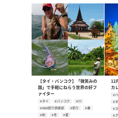
【タイ・バンコク】「微笑みの
12
国」で手軽にねらう世界の好フ
カ
ァイター
タイ
バンコク
川
ANA釣り倶楽部
釣り
春
秋
冬
夏