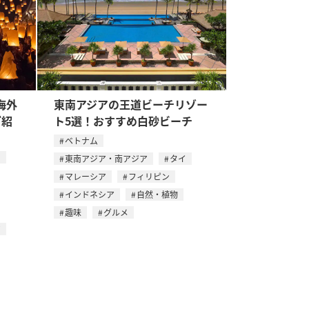
海外
東南アジアの王道ビーチリゾー
ご紹
ト5選！おすすめ白砂ビーチ
ベトナム
ツ
東南アジア・南アジア
タイ
マレーシア
フィリピン
インドネシア
自然・植物
趣味
グルメ
ア