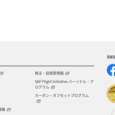
カナダ・中南米
東アジア
グルメ
インドネシ
イス
フランス
イタリア
スウェーデン
川
夏
ハワイ
クリスマス
シンガ
SN
株主・投資家情報
SAF Flight Initiative パーソナル・プ
ログラム
カーボン・オフセットプログラム
情報