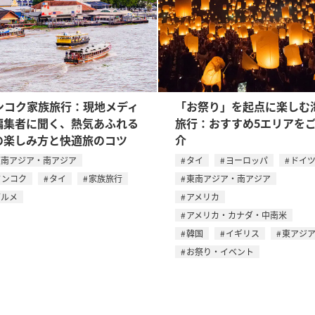
ンコク家族旅行：現地メディ
「お祭り」を起点に楽しむ
編集者に聞く、熱気あふれる
旅行：おすすめ5エリアを
の楽しみ方と快適旅のコツ
介
東南アジア・南アジア
タイ
ヨーロッパ
ドイ
バンコク
タイ
家族旅行
東南アジア・南アジア
グルメ
アメリカ
アメリカ・カナダ・中南米
韓国
イギリス
東アジ
お祭り・イベント