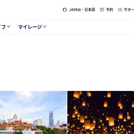
JAPAN
・日本語
予約
サポ
イフ
マイレージ