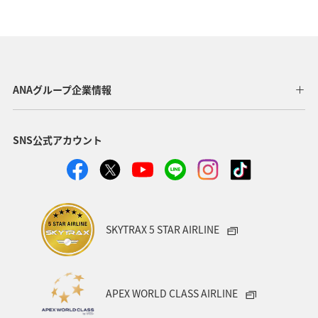
バンコク
韓国
ヨーロッパ
アメリカ・カナダ・中南米
東アジア
グルメ
インドネシア
釣り
春
秋
ANAグループ企業情報
ANA釣り倶楽部
ベルギー
スイス
フランス
SNS公式アカウント
イタリア
スウェーデン
家族旅行
イギリス
自然・植物
マレーシア
趣味
川
夏
ハワイ
クリスマス
シンガポール
SKYTRAX 5 STAR AIRLINE
APEX WORLD CLASS AIRLINE