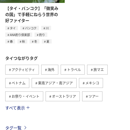
【タイ・バンコク】「微笑み
の国」で手軽にねらう世界の
好ファイター
タイ
バンコク
川
ANA釣り倶楽部
釣り
春
秋
冬
夏
タイつながりタグ
アクティビティ
海外
トラベル
旅マエ
ベトナム
東南アジア・南アジア
メキシコ
お祭り・イベント
オーストラリア
ツアー
すべて表示
旅ナカ
オーストリア
ドイツ
アメリカ
台湾
フィリピン
冬
香港
年末年始
タグ一覧