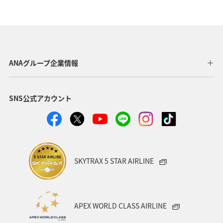
バンコク
韓国
ヨーロッパ
アメリカ・カナダ・中南米
東アジア
グルメ
インドネシア
釣り
春
秋
ANAグループ企業情報
ANA釣り倶楽部
ベルギー
スイス
フランス
SNS公式アカウント
イタリア
スウェーデン
家族旅行
イギリス
自然・植物
マレーシア
趣味
川
夏
ハワイ
クリスマス
シンガポール
SKYTRAX 5 STAR AIRLINE
APEX WORLD CLASS AIRLINE