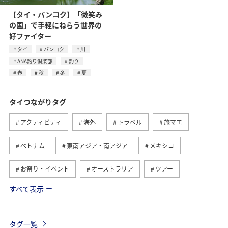
【タイ・バンコク】「微笑み
の国」で手軽にねらう世界の
好ファイター
タイ
バンコク
川
ANA釣り倶楽部
釣り
春
秋
冬
夏
タイつながりタグ
アクティビティ
海外
トラベル
旅マエ
ベトナム
東南アジア・南アジア
メキシコ
お祭り・イベント
オーストラリア
ツアー
すべて表示
旅ナカ
オーストリア
ドイツ
アメリカ
台湾
フィリピン
冬
香港
年末年始
タグ一覧