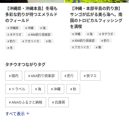
【沖縄県・沖縄本島】冬場も
【沖縄・本部半島の釣り旅】
多彩な釣りが待つエメラルド
サンゴが広がる美ら海へ。南
のフィールド
国のトロピカルフィッシング
を満喫
沖縄県
沖縄
海
沖縄
海
タチウオ
タチウオ
ANA釣り倶楽部
ANA釣り倶楽部
釣り
釣り
アオリイカ
秋
アオリイカ
春
冬
タチウオつながりタグ
国内
ANA釣り倶楽部
釣り
旅マエ
トラベル
海
沖縄
秋
ANAのふるさと納税
兵庫県
すべて表示
春
夏
沖縄県
アオリイカ
旅アト
ライフ
グルメ
ショッピング＆ライフ
マダイ