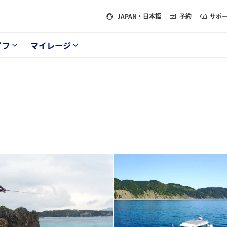
JAPAN
・日本語
予約
サポ
イフ
マイレージ