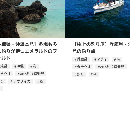
沖縄県・沖縄本島】冬場も多
【極上の釣り旅】兵庫県・
な釣りが待つエメラルドのフ
島の釣り旅
ールド
兵庫県
マダイ
海
沖縄県
沖縄
海
タチウオ
ANA釣り倶楽部
タチウオ
ANA釣り倶楽部
釣り
秋
釣り
アオリイカ
秋
冬