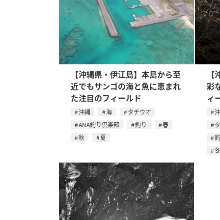
【沖縄県・伊江島】本島から至
【
近でもサンゴの海と魚に恵まれ
彩
た注目のフィールド
ィ
沖縄
海
タチウオ
ANA釣り倶楽部
釣り
春
秋
夏