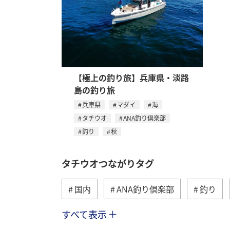
【極上の釣り旅】兵庫県・淡路
島の釣り旅
兵庫県
マダイ
海
タチウオ
ANA釣り倶楽部
釣り
秋
タチウオつながりタグ
国内
ANA釣り倶楽部
釣り
すべて表示
春
夏
沖縄県
アオリイ