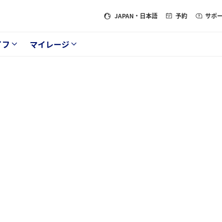
JAPAN
・日本語
予約
サポ
イフ
マイレージ