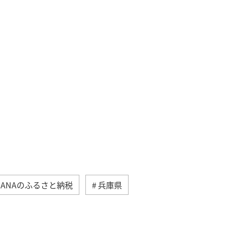
ANAのふるさと納税
兵庫県
＆ライフ
マダイ
冬