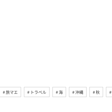
旅マエ
トラベル
海
沖縄
秋
カ
旅アト
ライフ
グルメ
ショッピング