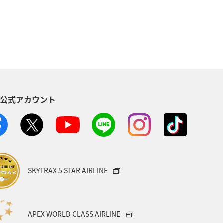
S公式アカウント
SKYTRAX 5 STAR AIRLINE
APEX WORLD CLASS AIRLINE