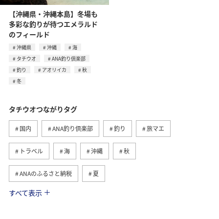
【沖縄県・沖縄本島】冬場も
多彩な釣りが待つエメラルド
のフィールド
沖縄県
沖縄
海
タチウオ
ANA釣り倶楽部
釣り
アオリイカ
秋
冬
タチウオつながりタグ
国内
ANA釣り倶楽部
釣り
旅マエ
トラベル
海
沖縄
秋
ANAのふるさと納税
夏
すべて表示
春
アオリイカ
兵庫県
沖縄県
旅アト
ライフ
グルメ
ショッピング＆ライフ
マダイ