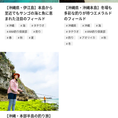
【沖縄県・伊江島】本島から
【沖縄県・沖縄本島】冬場も
至近でもサンゴの海と魚に恵
多彩な釣りが待つエメラルド
まれた注目のフィールド
のフィールド
沖縄
海
タチウオ
沖縄県
沖縄
海
ANA釣り倶楽部
釣り
タチウオ
ANA釣り倶楽部
春
秋
夏
釣り
アオリイカ
秋
冬
【沖縄・本部半島の釣り旅】