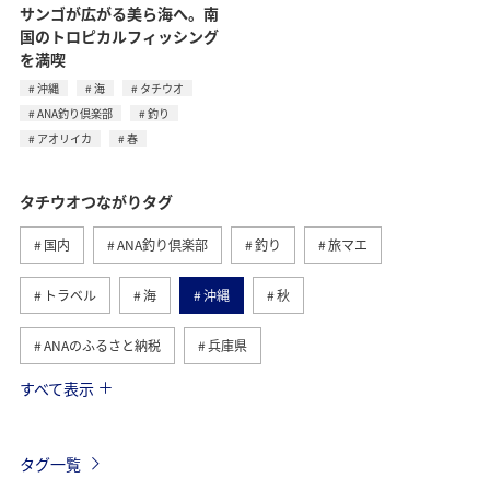
サンゴが広がる美ら海へ。南
国のトロピカルフィッシング
を満喫
沖縄
海
タチウオ
ANA釣り倶楽部
釣り
アオリイカ
春
タチウオつながりタグ
国内
ANA釣り倶楽部
釣り
旅マエ
トラベル
海
沖縄
秋
ANAのふるさと納税
兵庫県
すべて表示
春
夏
沖縄県
アオリイカ
旅アト
ライフ
グルメ
ショッピング＆ライフ
マダイ
タグ一覧