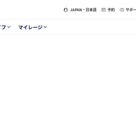
JAPAN
・日本語
予約
サポ
イフ
マイレージ