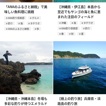
「ANAのふるさと納税」で美
【沖縄県・伊江島】本島から
味しい魚料理に挑戦
至近でもサンゴの海と魚に恵
まれた注目のフィールド
ANA釣り倶楽部
グルメ
沖縄
海
タチウオ
釣り
海
タチウオ
ANA釣り倶楽部
釣り
ANAのふるさと納税
秋
春
秋
夏
【沖縄県・沖縄本島】冬場も
【極上の釣り旅】兵庫県・淡
多彩な釣りが待つエメラルド
路島の釣り旅