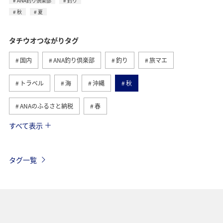
ANA釣り倶楽部
釣り
秋
夏
タチウオつながりタグ
国内
ANA釣り倶楽部
釣り
旅マエ
トラベル
海
沖縄
秋
ANAのふるさと納税
春
すべて表示
夏
沖縄県
アオリイカ
兵庫県
旅アト
ライフ
グルメ
ショッピング＆ライフ
冬
タグ一覧
マダイ