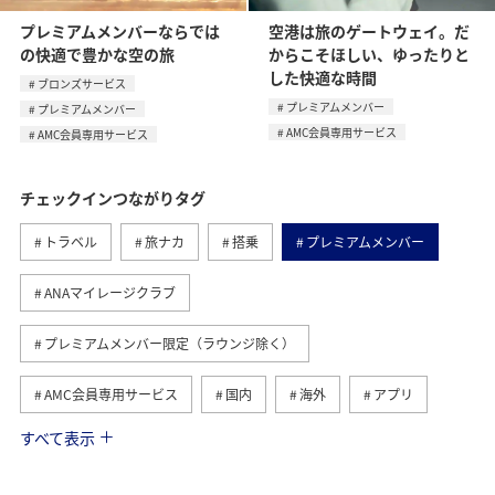
プレミアムメンバーならでは
空港は旅のゲートウェイ。だ
の快適で豊かな空の旅
からこそほしい、ゆったりと
した快適な時間
ブロンズサービス
プレミアムメンバー
プレミアムメンバー
AMC会員専用サービス
AMC会員専用サービス
チェックインつながりタグ
トラベル
旅ナカ
搭乗
プレミアムメンバー
ANAマイレージクラブ
プレミアムメンバー限定（ラウンジ除く）
AMC会員専用サービス
国内
海外
アプリ
すべて表示
旅マエ
予約
旅の準備
座席指定