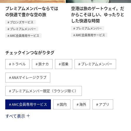
プレミアムメンバーならでは
空港は旅のゲートウェイ。だ
の快適で豊かな空の旅
からこそほしい、ゆったりと
した快適な時間
ブロンズサービス
プレミアムメンバー
プレミアムメンバー
AMC会員専用サービス
AMC会員専用サービス
チェックインつながりタグ
トラベル
旅ナカ
搭乗
プレミアムメンバー
ANAマイレージクラブ
プレミアムメンバー限定（ラウンジ除く）
AMC会員専用サービス
国内
海外
アプリ
すべて表示
旅マエ
予約
旅の準備
座席指定