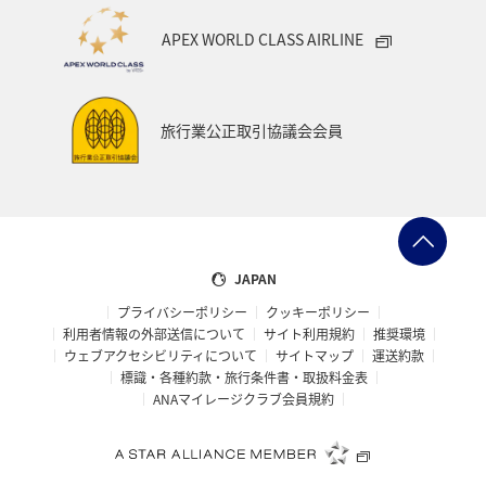
ANAマイレージクラブ
ホテル
神奈川県
箱根
APEX WORLD CLASS AIRLINE
サイクリング
クリスマス
ANA Mall
ANAカード
アプリ
AMC会員専用サービス
マイルを貯める
旅行業公正取引協議会会員
旅の準備
ANAグルメマイル
ANAのふるさと納税
ANAのサービス
マイルの教室
オセアニア
アメリカ・カナダ・中南米
東アジア
JAPAN
プライバシーポリシー
クッキーポリシー
利用者情報の外部送信について
サイト利用規約
推奨環境
ウェブアクセシビリティについて
サイトマップ
運送約款
標識・各種約款・旅行条件書・取扱料金表
ANAマイレージクラブ会員規約