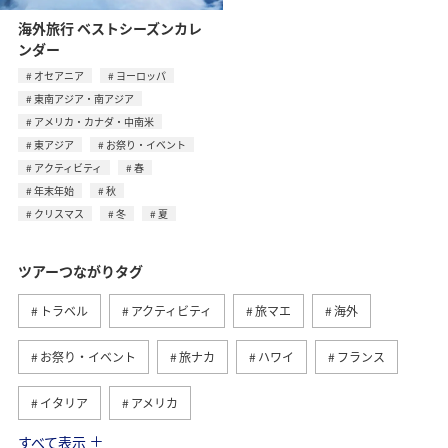
海外旅行 ベストシーズンカレ
ンダー
オセアニア
ヨーロッパ
東南アジア・南アジア
アメリカ・カナダ・中南米
東アジア
お祭り・イベント
アクティビティ
春
年末年始
秋
クリスマス
冬
夏
ツアーつながりタグ
トラベル
アクティビティ
旅マエ
海外
お祭り・イベント
旅ナカ
ハワイ
フランス
イタリア
アメリカ
すべて表示