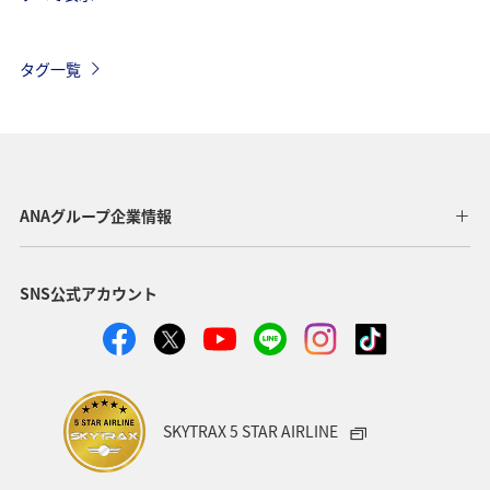
グルメ
ヨーロッパ
国内
イギリス
オーストリア
ベトナム
香港
ドイツ
タグ一覧
オーストラリア
メキシコ
スペイン
シンガポール
夏
ベルギー
スイス
タイ
台湾
東南アジア・南アジア
インドネシア
ANAグループ企業情報
歴史・文化・芸術
温泉
秋
韓国
春
SNS公式アカウント
冬
フィリピン
カナダ
世界遺産
マイルを使う
兵庫県
年末年始
趣味
関西地方
大阪府
ショッピング＆ライフ
SKYTRAX 5 STAR AIRLINE
ANAショッピング A-style
ライフ