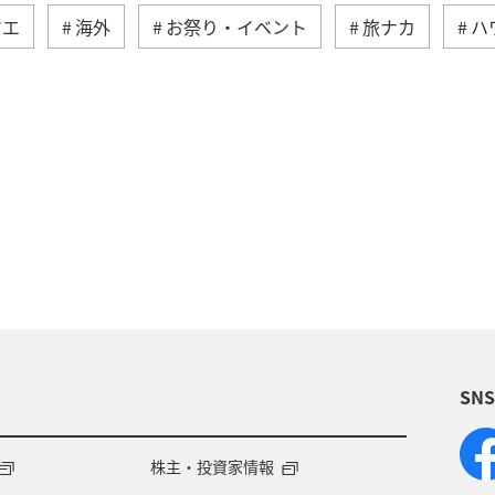
マエ
海外
お祭り・イベント
旅ナカ
ハ
イギリス
オーストリア
ベトナム
香港
ール
夏
ベルギー
スイス
タイ
台
温泉
秋
韓国
春
冬
フィリピ
始
趣味
関西地方
大阪府
ショッピング
SN
ホテル
神奈川県
箱根
サイクリング
専用サービス
マイルを貯める
旅の準備
AN
株主・投資家情報