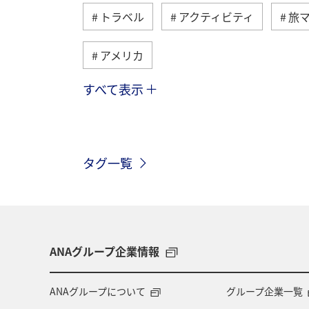
トラベル
アクティビティ
旅
アメリカ
すべて表示
グルメ
ヨーロッパ
国内
メキシコ
スペイン
シンガポ
タグ一覧
インドネシア
歴史・文化・芸術
マイルを使う
兵庫県
年末年
ライフ
ANAマイレージクラブ
ANAグループ企業情報
ANAカード
アプリ
AMC会員
ANAグループについて
グループ企業一覧