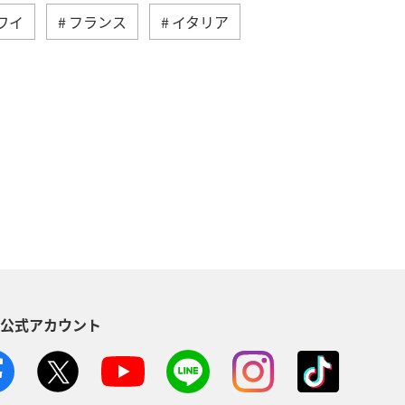
ワイ
フランス
イタリア
ドイツ
オーストラリア
湾
東南アジア・南アジア
ン
カナダ
世界遺産
＆ライフ
ANAショッピング A-style
S公式アカウント
クリスマス
ANA Mall
Aグルメマイル
ANAのふるさと納税