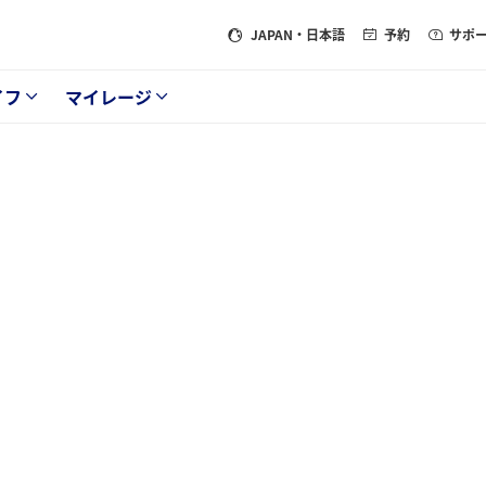
JAPAN
・日本語
予約
サポ
イフ
マイレージ