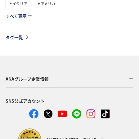
イタリア
アメリカ
すべて表示
グルメ
ヨーロッパ
国内
イギリス
オーストリア
ベトナム
香港
ドイツ
タグ一覧
オーストラリア
メキシコ
スペイン
シンガポール
夏
ベルギー
スイス
タイ
台湾
東南アジア・南アジア
インドネシア
ANAグループ企業情報
歴史・文化・芸術
温泉
秋
韓国
春
SNS公式アカウント
冬
フィリピン
カナダ
世界遺産
マイルを使う
兵庫県
年末年始
趣味
関西地方
大阪府
ショッピング＆ライフ