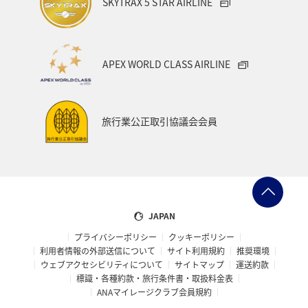
SKYTRAX 5 STAR AIRLINE
ANAショッピング A-style
ライフ
ANAマイレージクラブ
ホテル
神奈川県
箱根
APEX WORLD CLASS AIRLINE
サイクリング
クリスマス
ANA Mall
ANAカード
アプリ
AMC会員専用サービス
マイルを貯める
旅行業公正取引協議会会員
旅の準備
ANAグルメマイル
ANAのふるさと納税
ANAのサービス
マイルの教室
オセアニア
アメリカ・カナダ・中南米
東アジア
JAPAN
プライバシーポリシー
クッキーポリシー
利用者情報の外部送信について
サイト利用規約
推奨環境
ウェブアクセシビリティについて
サイトマップ
運送約款
標識・各種約款・旅行条件書・取扱料金表
ANAマイレージクラブ会員規約