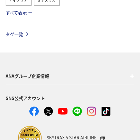
イタリア
アメリカ
すべて表示
グルメ
ヨーロッパ
国内
イギリス
オーストリア
ベトナム
香港
ドイツ
タグ一覧
オーストラリア
メキシコ
スペイン
シンガポール
夏
ベルギー
スイス
タイ
台湾
東南アジア・南アジア
インドネシア
ANAグループ企業情報
歴史・文化・芸術
温泉
秋
韓国
春
SNS公式アカウント
冬
フィリピン
カナダ
世界遺産
マイルを使う
兵庫県
年末年始
趣味
関西地方
大阪府
ショッピング＆ライフ
SKYTRAX 5 STAR AIRLINE