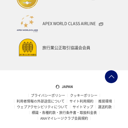
ANAショッピング A-style
ライフ
ANAマイレージクラブ
ホテル
神奈川県
箱根
APEX WORLD CLASS AIRLINE
サイクリング
クリスマス
ANA Mall
ANAカード
アプリ
AMC会員専用サービス
マイルを貯める
旅行業公正取引協議会会員
旅の準備
ANAグルメマイル
ANAのふるさと納税
ANAのサービス
マイルの教室
オセアニア
アメリカ・カナダ・中南米
東アジア
JAPAN
プライバシーポリシー
クッキーポリシー
利用者情報の外部送信について
サイト利用規約
推奨環境
ウェブアクセシビリティについて
サイトマップ
運送約款
標識・各種約款・旅行条件書・取扱料金表
ANAマイレージクラブ会員規約