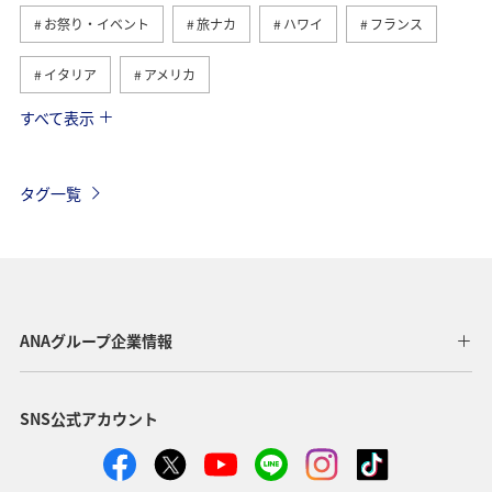
お祭り・イベント
旅ナカ
ハワイ
フランス
イタリア
アメリカ
すべて表示
グルメ
ヨーロッパ
国内
イギリス
オーストリア
ベトナム
香港
ドイツ
タグ一覧
オーストラリア
メキシコ
スペイン
シンガポール
夏
ベルギー
スイス
タイ
台湾
東南アジア・南アジア
インドネシア
ANAグループ企業情報
歴史・文化・芸術
温泉
秋
韓国
春
SNS公式アカウント
冬
フィリピン
カナダ
世界遺産
マイルを使う
兵庫県
年末年始
趣味