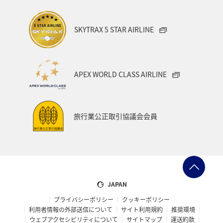
関西地方
大阪府
ショッピング＆ライフ
SKYTRAX 5 STAR AIRLINE
ANAショッピング A-style
ライフ
ANAマイレージクラブ
ホテル
神奈川県
箱根
APEX WORLD CLASS AIRLINE
サイクリング
クリスマス
ANA Mall
ANAカード
アプリ
AMC会員専用サービス
マイルを貯める
旅行業公正取引協議会会員
旅の準備
ANAグルメマイル
ANAのふるさと納税
ANAのサービス
マイルの教室
オセアニア
アメリカ・カナダ・中南米
東アジア
JAPAN
プライバシーポリシー
クッキーポリシー
利用者情報の外部送信について
サイト利用規約
推奨環境
ウェブアクセシビリティについて
サイトマップ
運送約款