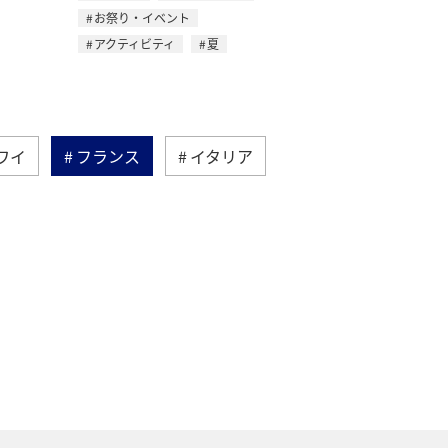
お祭り・イベント
アクティビティ
夏
ワイ
フランス
イタリア
ドイツ
オーストラリア
湾
東南アジア・南アジア
ン
カナダ
世界遺産
＆ライフ
ANAショッピング A-style