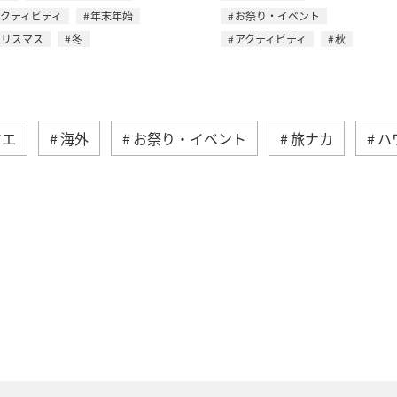
アクティビティ
年末年始
お祭り・イベント
クリスマス
冬
アクティビティ
秋
マエ
海外
お祭り・イベント
旅ナカ
ハ
イギリス
オーストリア
ベトナム
香港
ール
夏
ベルギー
スイス
タイ
台
温泉
秋
韓国
春
冬
フィリピ
始
趣味
関西地方
大阪府
ショッピング