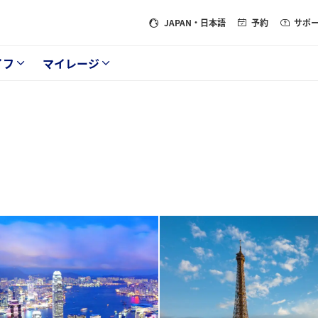
JAPAN
・日本語
予約
サポ
イフ
マイレージ