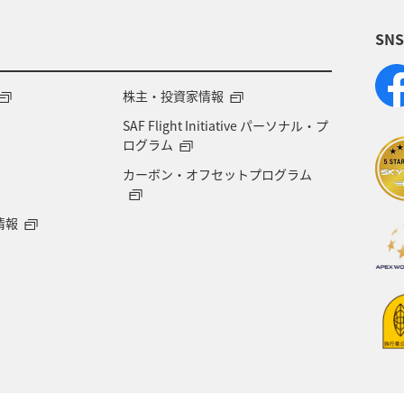
SN
ホテル
神奈川県
箱根
サイクリング
専用サービス
マイルを貯める
旅の準備
AN
株主・投資家情報
SAF Flight Initiative パーソナル・プ
オセアニア
アメリカ・カナダ・中南米
東アジア
ログラム
カーボン・オフセットプログラム
情報