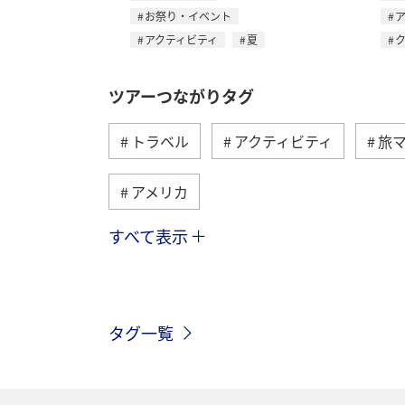
お祭り・イベント
アクティビティ
夏
ツアーつながりタグ
トラベル
アクティビティ
旅
アメリカ
すべて表示
グルメ
ヨーロッパ
国内
メキシコ
スペイン
シンガポ
タグ一覧
インドネシア
歴史・文化・芸術
マイルを使う
兵庫県
年末年