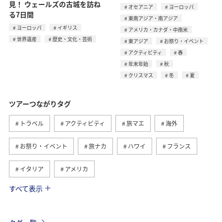
見！ ウェールズの古城を訪ね
オセアニア
ヨーロッパ
る7日間
東南アジア・南アジア
ヨーロッパ
イギリス
アメリカ・カナダ・中南米
世界遺産
歴史・文化・芸術
東アジア
お祭り・イベント
アクティビティ
春
年末年始
秋
クリスマス
冬
夏
ツアーつながりタグ
トラベル
アクティビティ
旅マエ
海外
お祭り・イベント
旅ナカ
ハワイ
フランス
イタリア
アメリカ
すべて表示
グルメ
ヨーロッパ
国内
イギリス
オーストリア
ベトナム
香港
ドイツ