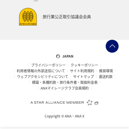
アプリ
AMC会員専用サービス
マイルを貯める
旅行業公正取引協議会会員
旅の準備
ANAグルメマイル
ANAのふるさと納税
ANAのサービス
マイルの教室
オセアニア
アメリカ・カナダ・中南米
東アジア
JAPAN
プライバシーポリシー
クッキーポリシー
利用者情報の外部送信について
サイト利用規約
推奨環境
ウェブアクセシビリティについて
サイトマップ
運送約款
標識・各種約款・旅行条件書・取扱料金表
ANAマイレージクラブ会員規約
Copyright ©
ANA・ANA X