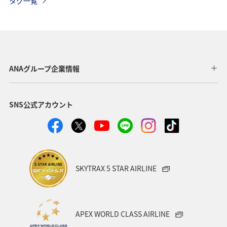
タグ一覧
オーストラリア
メキシコ
スペイン
シンガポール
夏
ベルギー
スイス
タイ
台湾
東南アジア・南アジア
インドネシア
ANAグループ企業情報
歴史・文化・芸術
温泉
秋
韓国
春
SNS公式アカウント
冬
フィリピン
カナダ
世界遺産
マイルを使う
兵庫県
年末年始
趣味
関西地方
大阪府
ショッピング＆ライフ
SKYTRAX 5 STAR AIRLINE
ANAショッピング A-style
ライフ
ANAマイレージクラブ
ホテル
神奈川県
箱根
APEX WORLD CLASS AIRLINE
サイクリング
クリスマス
ANA Mall
ANAカード