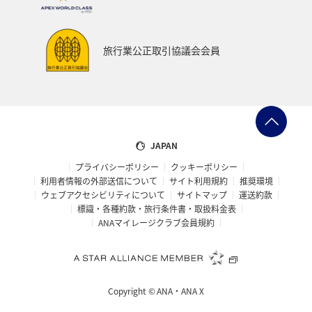
サイクリング
クリスマス
ANA Mall
ANAカード
アプリ
AMC会員専用サービス
マイルを貯める
旅行業公正取引協議会会員
旅の準備
ANAグルメマイル
ANAのふるさと納税
ANAのサービス
マイルの教室
オセアニア
アメリカ・カナダ・中南米
東アジア
JAPAN
プライバシーポリシー
クッキーポリシー
利用者情報の外部送信について
サイト利用規約
推奨環境
ウェブアクセシビリティについて
サイトマップ
運送約款
標識・各種約款・旅行条件書・取扱料金表
ANAマイレージクラブ会員規約
Copyright ©
ANA・ANA X