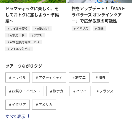
ドラマティックに楽しく、そ
旅をアップデート！「ANAト
しておトクに旅しよう～準備
ラベラーズ オンラインツア
編～
ー」で広がる旅の可能性
マイルを使う
ANA Mall
イギリス
趣味
ANAカード
アプリ
AMC会員専用サービス
マイルを貯める
ツアーつながりタグ
トラベル
アクティビティ
旅マエ
海外
お祭り・イベント
旅ナカ
ハワイ
フランス
イタリア
アメリカ
すべて表示
グルメ
ヨーロッパ
国内
イギリス
オーストリア
ベトナム
香港
ドイツ