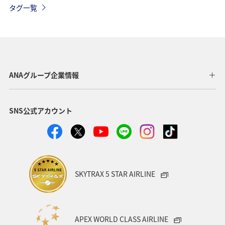
タグ一覧
オーストラリア
メキシコ
スペイン
シンガポール
夏
ベルギー
スイス
タイ
台湾
東南アジア・南アジア
インドネシア
ANAグループ企業情報
歴史・文化・芸術
温泉
秋
韓国
春
SNS公式アカウント
冬
フィリピン
カナダ
世界遺産
マイルを使う
兵庫県
年末年始
趣味
関西地方
大阪府
ショッピング＆ライフ
SKYTRAX 5 STAR AIRLINE
ANAショッピング A-style
ライフ
ANAマイレージクラブ
ホテル
神奈川県
箱根
APEX WORLD CLASS AIRLINE