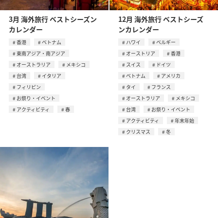
3月 海外旅行 ベストシーズン
12月 海外旅行 ベストシーズ
カレンダー
ンカレンダー
香港
ベトナム
ハワイ
ベルギー
東南アジア・南アジア
オーストリア
香港
オーストラリア
メキシコ
スイス
ドイツ
台湾
イタリア
ベトナム
アメリカ
フィリピン
タイ
フランス
お祭り・イベント
オーストラリア
メキシコ
アクティビティ
春
台湾
お祭り・イベント
アクティビティ
年末年始
クリスマス
冬