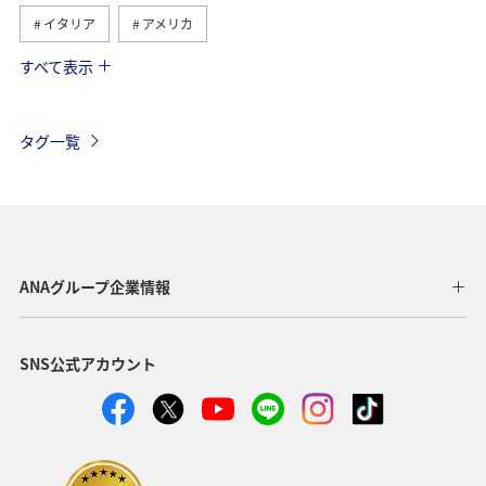
イタリア
アメリカ
すべて表示
グルメ
ヨーロッパ
国内
イギリス
オーストリア
ベトナム
香港
ドイツ
タグ一覧
オーストラリア
メキシコ
スペイン
シンガポール
夏
ベルギー
スイス
タイ
台湾
東南アジア・南アジア
インドネシア
ANAグループ企業情報
歴史・文化・芸術
温泉
秋
韓国
春
SNS公式アカウント
冬
フィリピン
カナダ
世界遺産
マイルを使う
兵庫県
年末年始
趣味
関西地方
大阪府
ショッピング＆ライフ