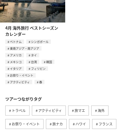
4月 海外旅行 ベストシーズン
カレンダー
ベトナム
シンガポール
東南アジア・南アジア
アメリカ
タイ
メキシコ
台湾
韓国
イタリア
フィリピン
お祭り・イベント
アクティビティ
春
ツアーつながりタグ
トラベル
アクティビティ
旅マエ
海外
お祭り・イベント
旅ナカ
ハワイ
フランス