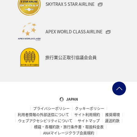
SKYTRAX 5 STAR AIRLINE
ANAショッピング A-style
ライフ
ANAマイレージクラブ
ホテル
神奈川県
箱根
APEX WORLD CLASS AIRLINE
サイクリング
クリスマス
ANA Mall
ANAカード
アプリ
AMC会員専用サービス
マイルを貯める
旅行業公正取引協議会会員
旅の準備
ANAグルメマイル
ANAのふるさと納税
ANAのサービス
マイルの教室
オセアニア
アメリカ・カナダ・中南米
東アジア
JAPAN
プライバシーポリシー
クッキーポリシー
利用者情報の外部送信について
サイト利用規約
推奨環境
ウェブアクセシビリティについて
サイトマップ
運送約款
標識・各種約款・旅行条件書・取扱料金表
ANAマイレージクラブ会員規約