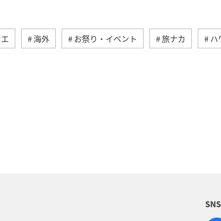
マエ
海外
お祭り・イベント
旅ナカ
ハ
イギリス
オーストリア
ベトナム
香港
イン
夏
ベルギー
スイス
タイ
台
・芸術
温泉
冬
カナダ
春
韓国
始
趣味
関西地方
大阪府
ショッピング
SN
ホテル
神奈川県
箱根
サイクリング