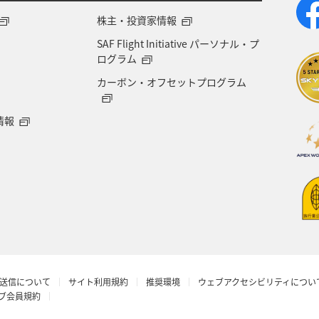
専用サービス
マイルを貯める
旅の準備
AN
株主・投資家情報
SAF Flight Initiative パーソナル・プ
オセアニア
アメリカ・カナダ・中南米
東アジア
ログラム
カーボン・オフセットプログラム
情報
送信について
サイト利用規約
推奨環境
ウェブアクセシビリティについ
ラブ会員規約