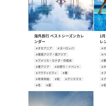
海外旅行 ベストシーズンカレ
1
ンダー
レ
オセアニア
ヨーロッパ
東南アジア・南アジア
アメリカ・カナダ・中南米
東アジア
お祭り・イベント
アクティビティ
春
年末年始
秋
クリスマス
冬
夏