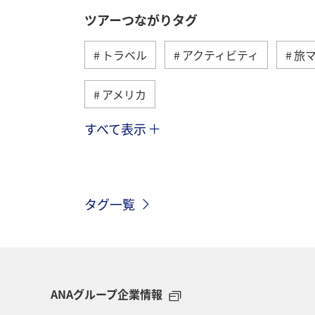
ツアーつながりタグ
トラベル
アクティビティ
旅
アメリカ
すべて表示
グルメ
ヨーロッパ
国内
メキシコ
シンガポール
スペ
タグ一覧
東南アジア・南アジア
歴史・文化
マイルを使う
兵庫県
年末年
ライフ
ANAマイレージクラブ
ANAグループ企業情報