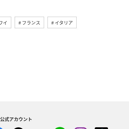
ワイ
フランス
イタリア
ドイツ
オーストラリア
湾
インドネシア
秋
フィリピン
世界遺産
＆ライフ
ANAショッピング A-style
S公式アカウント
クリスマス
ANA Mall