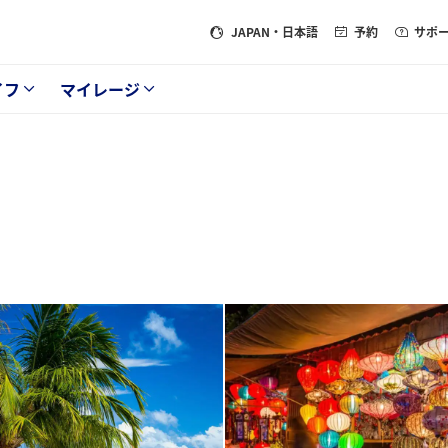
JAPAN
・日本語
予約
サポ
イフ
マイレージ