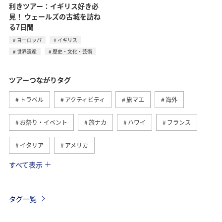
利きツアー：イギリス好き必
見！ ウェールズの古城を訪ね
る7日間
ヨーロッパ
イギリス
世界遺産
歴史・文化・芸術
ツアーつながりタグ
トラベル
アクティビティ
旅マエ
海外
お祭り・イベント
旅ナカ
ハワイ
フランス
イタリア
アメリカ
すべて表示
グルメ
ヨーロッパ
国内
イギリス
オーストリア
ベトナム
香港
ドイツ
タグ一覧
オーストラリア
メキシコ
スペイン