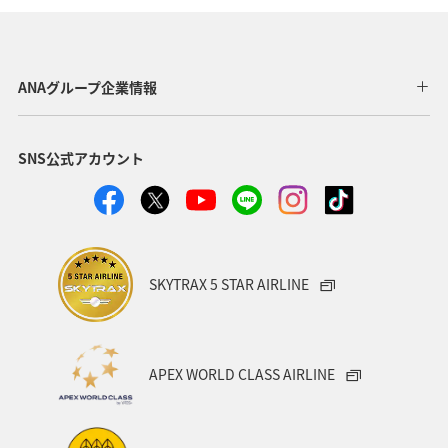
シンガポール
夏
ベルギー
スイス
タイ
台湾
東南アジア・南アジア
インドネシア
ANAグループ企業情報
歴史・文化・芸術
温泉
秋
韓国
春
SNS公式アカウント
冬
フィリピン
カナダ
世界遺産
マイルを使う
兵庫県
年末年始
趣味
関西地方
大阪府
ショッピング＆ライフ
SKYTRAX 5 STAR AIRLINE
ANAショッピング A-style
ライフ
ANAマイレージクラブ
ホテル
神奈川県
箱根
APEX WORLD CLASS AIRLINE
サイクリング
クリスマス
ANA Mall
ANAカード
アプリ
AMC会員専用サービス
マイルを貯める