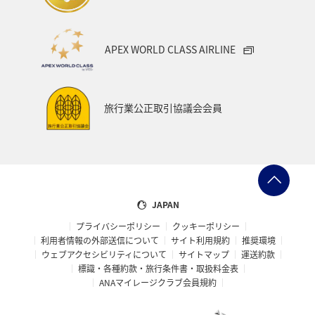
ANAショッピング A-style
ライフ
ANAマイレージクラブ
ホテル
神奈川県
箱根
APEX WORLD CLASS AIRLINE
サイクリング
クリスマス
ANA Mall
ANAカード
アプリ
AMC会員専用サービス
マイルを貯める
旅行業公正取引協議会会員
旅の準備
ANAグルメマイル
ANAのふるさと納税
ANAのサービス
マイルの教室
オセアニア
アメリカ・カナダ・中南米
東アジア
JAPAN
プライバシーポリシー
クッキーポリシー
利用者情報の外部送信について
サイト利用規約
推奨環境
ウェブアクセシビリティについて
サイトマップ
運送約款
標識・各種約款・旅行条件書・取扱料金表
ANAマイレージクラブ会員規約