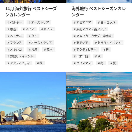
11月 海外旅行 ベストシーズ
海外旅行 ベストシーズンカレ
ンカレンダー
ンダー
ベルギー
オーストリア
オセアニア
ヨーロッパ
香港
スイス
ドイツ
東南アジア・南アジア
ベトナム
タイ
アメリカ・カナダ・中南米
フランス
オーストラリア
東アジア
お祭り・イベント
メキシコ
台湾
韓国
アクティビティ
春
お祭り・イベント
年末年始
秋
アクティビティ
秋
クリスマス
冬
夏