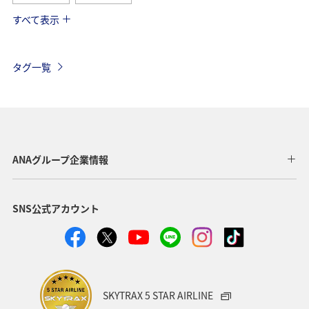
すべて表示
グルメ
ヨーロッパ
国内
イギリス
オーストリア
ベトナム
香港
ドイツ
タグ一覧
オーストラリア
メキシコ
シンガポール
スペイン
夏
ベルギー
スイス
タイ
台湾
インドネシア
東南アジア・南アジア
ANAグループ企業情報
歴史・文化・芸術
温泉
冬
カナダ
春
SNS公式アカウント
韓国
秋
フィリピン
世界遺産
マイルを使う
兵庫県
年末年始
趣味
関西地方
大阪府
ショッピング＆ライフ
SKYTRAX 5 STAR AIRLINE