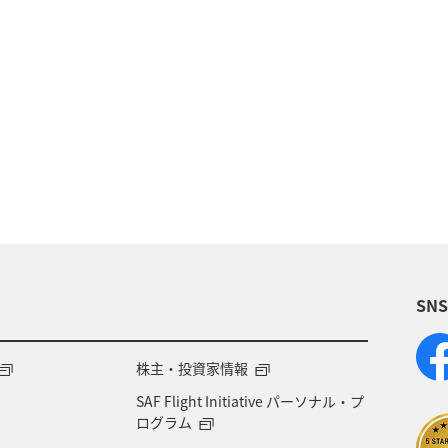
イギリス
オーストリア
ベトナム
香港
イン
夏
ベルギー
スイス
タイ
台
・芸術
温泉
冬
カナダ
春
韓国
始
趣味
関西地方
大阪府
ショッピング
SN
ホテル
神奈川県
箱根
サイクリング
専用サービス
マイルを貯める
旅の準備
AN
株主・投資家情報
SAF Flight Initiative パーソナル・プ
オセアニア
アメリカ・カナダ・中南米
東アジア
ログラム