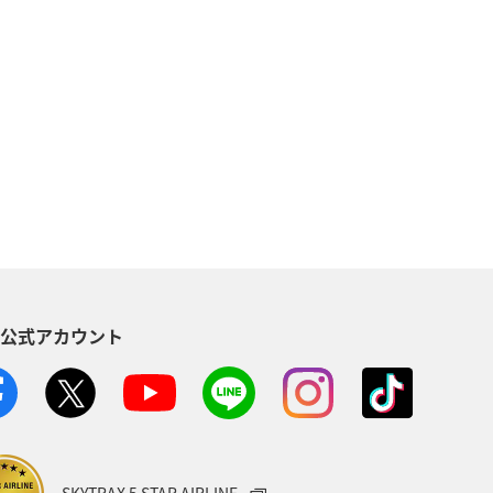
ドイツ
オーストラリア
湾
インドネシア
秋
フィリピン
世界遺産
＆ライフ
ANAショッピング A-style
S公式アカウント
クリスマス
ANA Mall
Aグルメマイル
ANAのふるさと納税