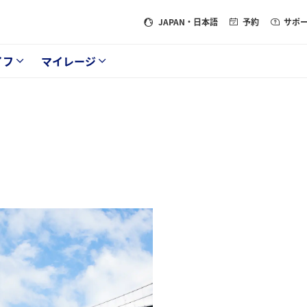
JAPAN
・日本語
予約
サポ
イフ
マイレージ