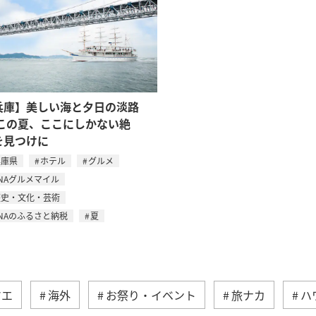
兵庫】美しい海と夕日の淡路
 この夏、ここにしかない絶
を見つけに
兵庫県
ホテル
グルメ
NAグルメマイル
歴史・文化・芸術
NAのふるさと納税
夏
マエ
海外
お祭り・イベント
旅ナカ
ハ