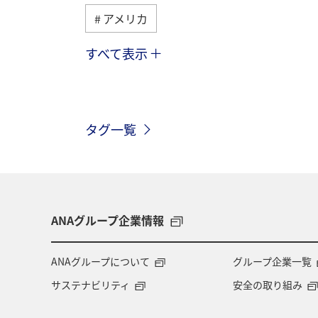
アメリカ
すべて表示
グルメ
ヨーロッパ
国内
メキシコ
シンガポール
スペ
タグ一覧
東南アジア・南アジア
歴史・文化
マイルを使う
兵庫県
年末年
ライフ
ANAマイレージクラブ
ANAグループ企業情報
ANAカード
アプリ
AMC会員
ANAグループについて
グループ企業一覧
サステナビリティ
安全の取り組み
ANAのサービス
マイルの教室