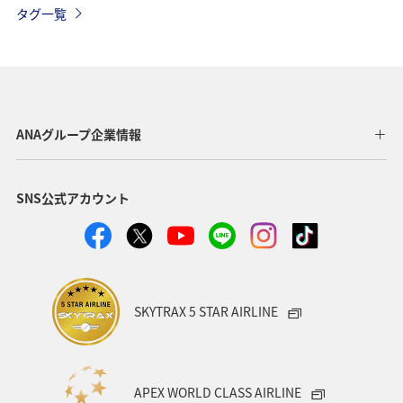
タグ一覧
オーストラリア
メキシコ
スペイン
シンガポール
夏
ベルギー
スイス
タイ
台湾
東南アジア・南アジア
インドネシア
ANAグループ企業情報
歴史・文化・芸術
温泉
秋
韓国
春
SNS公式アカウント
冬
フィリピン
カナダ
世界遺産
マイルを使う
兵庫県
年末年始
趣味
関西地方
大阪府
ショッピング＆ライフ
SKYTRAX 5 STAR AIRLINE
ANAショッピング A-style
ライフ
ANAマイレージクラブ
ホテル
神奈川県
箱根
APEX WORLD CLASS AIRLINE