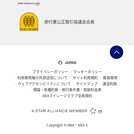
サイクリング
クリスマス
ANA Mall
ANAカード
アプリ
AMC会員専用サービス
マイルを貯める
旅行業公正取引協議会会員
旅の準備
ANAグルメマイル
ANAのふるさと納税
ANAのサービス
マイルの教室
オセアニア
アメリカ・カナダ・中南米
東アジア
JAPAN
プライバシーポリシー
クッキーポリシー
利用者情報の外部送信について
サイト利用規約
推奨環境
ウェブアクセシビリティについて
サイトマップ
運送約款
標識・各種約款・旅行条件書・取扱料金表
ANAマイレージクラブ会員規約
Copyright ©
ANA・ANA X