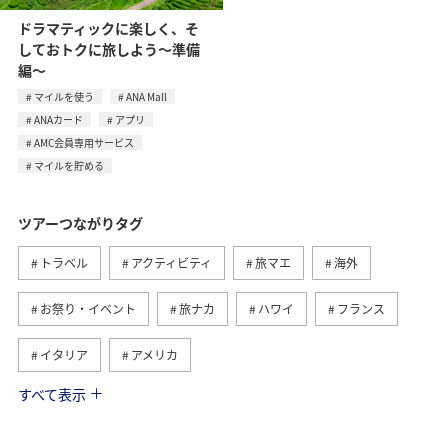
ドラマティックに楽しく、そ
しておトクに旅しよう～準備
編～
マイルを使う
ANA Mall
ANAカード
アプリ
AMC会員専用サービス
マイルを貯める
ツアーつながりタグ
トラベル
アクティビティ
旅マエ
海外
お祭り・イベント
旅ナカ
ハワイ
フランス
イタリア
アメリカ
すべて表示
グルメ
ヨーロッパ
国内
イギリス
オーストリア
ベトナム
香港
ドイツ