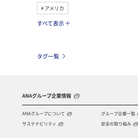
アメリカ
すべて表示
グルメ
ヨーロッパ
国内
メキシコ
スペイン
シンガポ
タグ一覧
インドネシア
歴史・文化・芸術
マイルを使う
兵庫県
年末年
ライフ
ANAマイレージクラブ
ANAグループ企業情報
ANAカード
アプリ
AMC会員
ANAグループについて
グループ企業一覧
サステナビリティ
安全の取り組み
ANAのサービス
マイルの教室