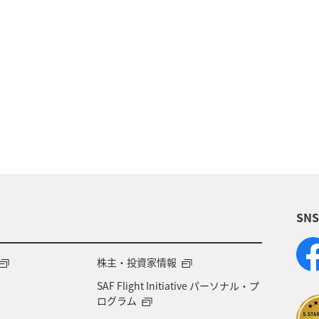
イギリス
オーストリア
ベトナム
香港
ール
夏
ベルギー
スイス
タイ
台
温泉
秋
韓国
春
冬
フィリピ
始
趣味
関西地方
大阪府
ショッピング
SN
ホテル
神奈川県
箱根
サイクリング
専用サービス
マイルを貯める
旅の準備
AN
株主・投資家情報
SAF Flight Initiative パーソナル・プ
オセアニア
アメリカ・カナダ・中南米
東アジア
ログラム