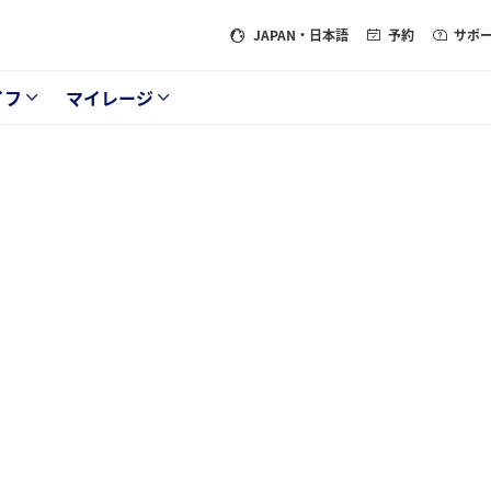
JAPAN
・日本語
予約
サポ
イフ
マイレージ