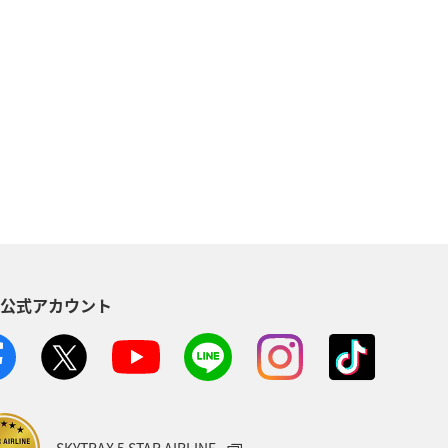
ドイツ
オーストラリア
湾
東南アジア・南アジア
ン
カナダ
世界遺産
＆ライフ
ANAショッピング A-style
S公式アカウント
クリスマス
ANA Mall
Aグルメマイル
ANAのふるさと納税