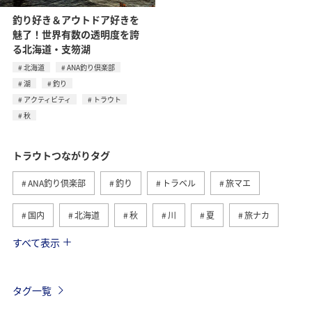
釣り好き＆アウトドア好きを
魅了！世界有数の透明度を誇
る北海道・支笏湖
北海道
ANA釣り倶楽部
湖
釣り
アクティビティ
トラウト
秋
トラウトつながりタグ
ANA釣り倶楽部
釣り
トラベル
旅マエ
国内
北海道
秋
川
夏
旅ナカ
すべて表示
春
湖
栃木県
冬
海
関東・甲信越地方
群馬県
海外
ヤマメ
タグ一覧
自然・植物
旅アト
ANAのふるさと納税
グルメ