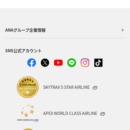
静岡県
中国地方
広島県
洞爺湖
アメリカ・カナダ・中南米
ニュージーランド
釧路
ANAグループ企業情報
日光
ワカサギ
岩手県
イワナ
神奈川県
SNS公式アカウント
長野県
アクティビティ
秋のアクティビティ
アユ
コイ
アマゴ
SKYTRAX 5 STAR AIRLINE
APEX WORLD CLASS AIRLINE