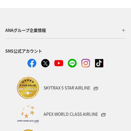
静岡県
中国地方
広島県
岩手県
日光
ワカサギ
洞爺湖
釧路
神奈川県
イワナ
ANAグループ企業情報
長野県
ニュージーランド
アメリカ・カナダ・中南米
SNS公式アカウント
アクティビティ
秋のアクティビティ
アユ
コイ
アマゴ
SKYTRAX 5 STAR AIRLINE
APEX WORLD CLASS AIRLINE