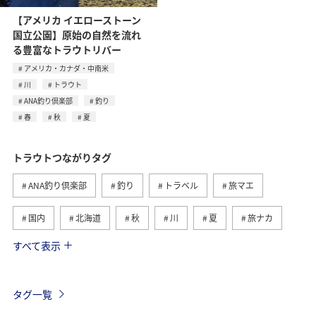
【アメリカ イエローストーン
国立公園】原始の自然を流れ
る豊富なトラウトリバー
アメリカ・カナダ・中南米
川
トラウト
ANA釣り倶楽部
釣り
春
秋
夏
トラウトつながりタグ
ANA釣り倶楽部
釣り
トラベル
旅マエ
国内
北海道
秋
川
夏
旅ナカ
すべて表示
春
湖
栃木県
冬
海
関東・甲信越地方
群馬県
ヤマメ
海外
タグ一覧
自然・植物
旅アト
ANAのふるさと納税
グルメ