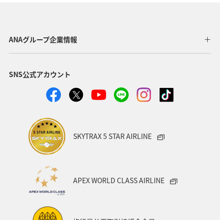
静岡県
中国地方
広島県
岩手県
ワカサギ
日光
ニュージーランド
ANAグループ企業情報
アメリカ・カナダ・中南米
イワナ
洞爺湖
釧路
SNS公式アカウント
長野県
神奈川県
アクティビティ
秋のアクティビティ
アユ
コイ
アマゴ
SKYTRAX 5 STAR AIRLINE
APEX WORLD CLASS AIRLINE