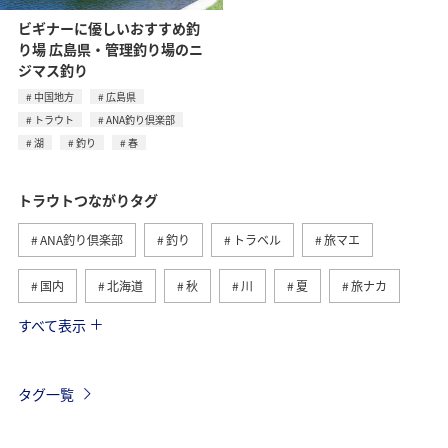
ビギナーに優しいおすすめ釣
り場 広島県・管理釣り場のニ
ジマス釣り
中国地方
広島県
トラウト
ANA釣り倶楽部
湖
釣り
春
トラウトつながりタグ
ANA釣り倶楽部
釣り
トラベル
旅マエ
国内
北海道
秋
川
夏
旅ナカ
すべて表示
春
湖
栃木県
冬
海
関東・甲信越地方
群馬県
ヤマメ
海外
タグ一覧
自然・植物
旅アト
ANAのふるさと納税
グルメ