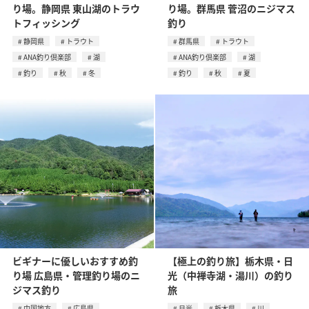
り場。静岡県 東山湖のトラウ
り場。群馬県 菅沼のニジマス
トフィッシング
釣り
静岡県
トラウト
群馬県
トラウト
ANA釣り倶楽部
湖
ANA釣り倶楽部
湖
釣り
秋
冬
釣り
秋
夏
ビギナーに優しいおすすめ釣
【極上の釣り旅】栃木県・日
り場 広島県・管理釣り場のニ
光（中禅寺湖・湯川）の釣り
ジマス釣り
旅
中国地方
広島県
日光
栃木県
川