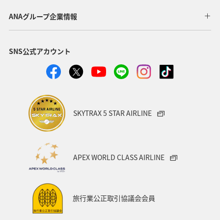
ワカサギ
洞爺湖
釧路
神奈川県
イワナ
ANAグループ企業情報
長野県
ニュージーランド
アメリカ・カナダ・中南米
SNS公式アカウント
アクティビティ
秋のアクティビティ
アユ
コイ
アマゴ
SKYTRAX 5 STAR AIRLINE
APEX WORLD CLASS AIRLINE
旅行業公正取引協議会会員