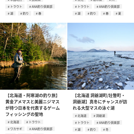
トラウト
ANA釣り倶楽部
トラウト
ANA釣り倶楽部
湖
釣り
春
湖
釣り
春
夏
【北海道・阿寒湖の釣り旅】
【北海道 洞爺湖町/壮瞥町・
黄金アメマスと美麗ニジマス
洞爺湖】真冬にチャンスが訪
が待つ日本を代表するゲーム
れる大型マスの泳ぐ湖
フィッシングの聖地
北海道
洞爺湖
北海道
トラウト
トラウト
ANA釣り倶楽部
ワカサギ
ANA釣り倶楽部
湖
釣り
冬