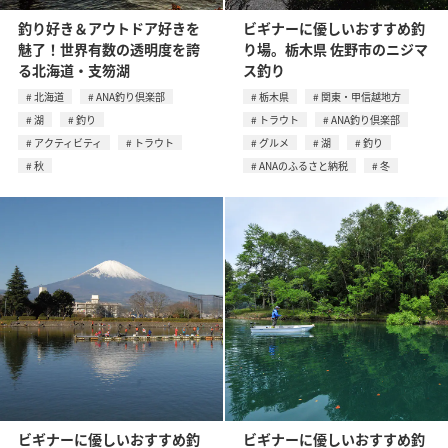
釣り好き＆アウトドア好きを
ビギナーに優しいおすすめ釣
魅了！世界有数の透明度を誇
り場。栃木県 佐野市のニジマ
る北海道・支笏湖
ス釣り
北海道
ANA釣り倶楽部
栃木県
関東・甲信越地方
湖
釣り
トラウト
ANA釣り倶楽部
アクティビティ
トラウト
グルメ
湖
釣り
秋
ANAのふるさと納税
冬
ビギナーに優しいおすすめ釣
ビギナーに優しいおすすめ釣