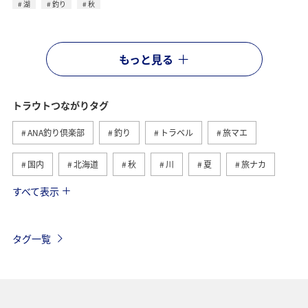
湖
釣り
秋
もっと見る
トラウトつながりタグ
ANA釣り倶楽部
釣り
トラベル
旅マエ
国内
北海道
秋
川
夏
旅ナカ
すべて表示
春
湖
栃木県
冬
海
関東・甲信越地方
群馬県
ヤマメ
海外
タグ一覧
自然・植物
旅アト
ANAのふるさと納税
グルメ
静岡県
中国地方
広島県
岩手県
日光