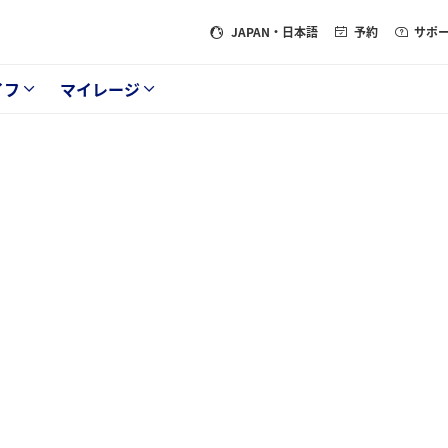
JAPAN
・日本語
予約
サポ
イフ
マイレージ