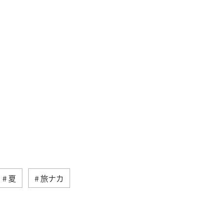
夏
旅ナカ
海外
自然・植物
旅アト