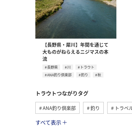
【長野県・犀川】年間を通じて
大ものがねらえるニジマスの本
流
長野県
川
トラウト
ANA釣り倶楽部
釣り
秋
トラウトつながりタグ
ANA釣り倶楽部
釣り
トラベ
すべて表示
春
湖
栃木県
冬