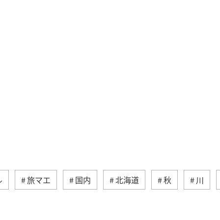
ル
旅マエ
国内
北海道
秋
川
海
関東・甲信越地方
群馬県
ヤマメ